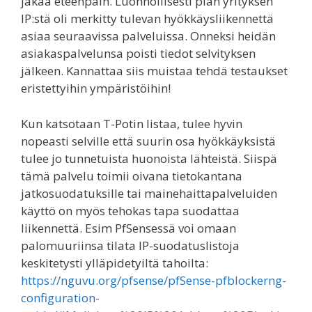
jakaa eteenpäin. Luonnollisesti pian yrityksen
IP:stä oli merkitty tulevan hyökkäysliikennettä
asiaa seuraavissa palveluissa. Onneksi heidän
asiakaspalvelunsa poisti tiedot selvityksen
jälkeen. Kannattaa siis muistaa tehdä testaukset
eristettyihin ympäristöihin!
Kun katsotaan T-Potin listaa, tulee hyvin
nopeasti selville että suurin osa hyökkäyksistä
tulee jo tunnetuista huonoista lähteistä. Siispä
tämä palvelu toimii oivana tietokantana
jatkosuodatuksille tai mainehaittapalveluiden
käyttö on myös tehokas tapa suodattaa
liikennettä. Esim PfSensessä voi omaan
palomuuriinsa tilata IP-suodatuslistoja
keskitetysti ylläpidetyiltä tahoilta:
https://nguvu.org/pfsense/pfSense-pfblockerng-
configuration-