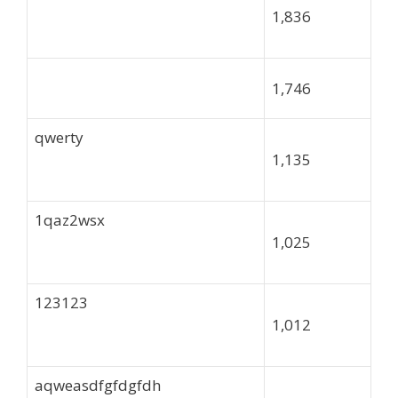
1,836
1,746
qwerty
1,135
1qaz2wsx
1,025
123123
1,012
aqweasdfgfdgfdh