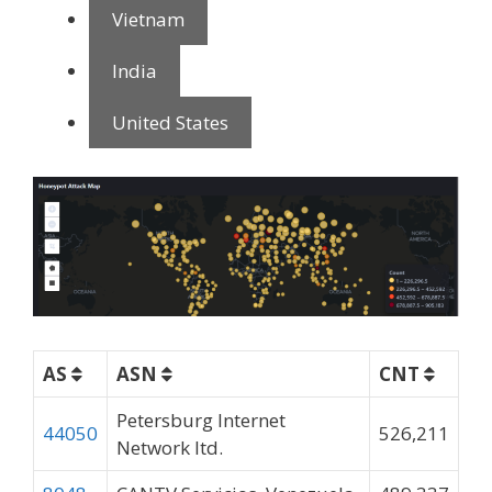
Vietnam
India
United States
AS
ASN
CNT
Petersburg Internet
44050
526,211
Network ltd.