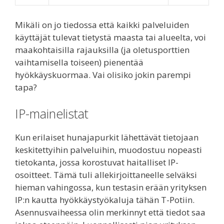
Mikäli on jo tiedossa että kaikki palveluiden
käyttäjät tulevat tietystä maasta tai alueelta, voi
maakohtaisilla rajauksilla (ja oletusporttien
vaihtamisella toiseen) pienentää
hyökkäyskuormaa. Vai olisiko jokin parempi
tapa?
IP-mainelistat
Kun erilaiset hunajapurkit lähettävät tietojaan
keskitettyihin palveluihin, muodostuu nopeasti
tietokanta, jossa korostuvat haitalliset IP-
osoitteet. Tämä tuli allekirjoittaneelle selväksi
hieman vahingossa, kun testasin erään yrityksen
IP:n kautta hyökkäystyökaluja tähän T-Potiin.
Asennusvaiheessa olin merkinnyt että tiedot saa