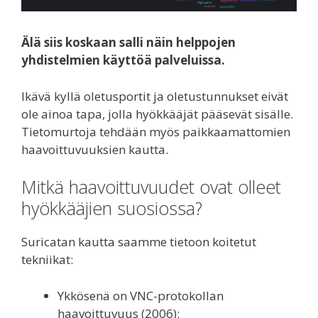
Älä siis koskaan salli näin helppojen
yhdistelmien käyttöä palveluissa.
Ikävä kyllä oletusportit ja oletustunnukset eivät
ole ainoa tapa, jolla hyökkääjät pääsevät sisälle.
Tietomurtoja tehdään myös paikkaamattomien
haavoittuvuuksien kautta.
Mitkä haavoittuvuudet ovat olleet
hyökkääjien suosiossa?
Suricatan kautta saamme tietoon koitetut
tekniikat:
Ykkösenä on VNC-protokollan
haavoittuvuus (2006):