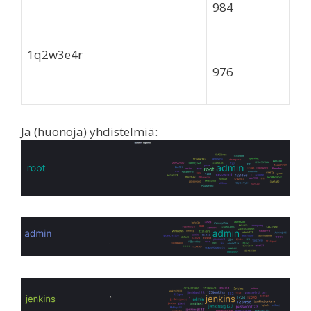
984
1q2w3e4r
976
Ja (huonoja) yhdistelmiä: