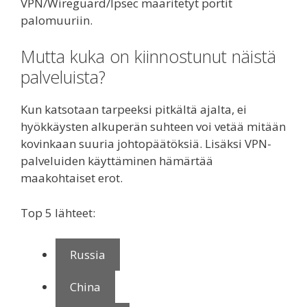
VPN/Wireguard/Ipsec määritetyt portit
palomuuriin.
Mutta kuka on kiinnostunut näistä
palveluista?
Kun katsotaan tarpeeksi pitkältä ajalta, ei
hyökkäysten alkuperän suhteen voi vetää mitään
kovinkaan suuria johtopäätöksiä. Lisäksi VPN-
palveluiden käyttäminen hämärtää
maakohtaiset erot.
Top 5 lähteet:
Russia
China