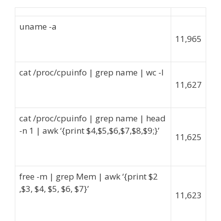
uname -a
11,965
cat /proc/cpuinfo | grep name | wc -l
11,627
cat /proc/cpuinfo | grep name | head
-n 1 | awk ‘{print $4,$5,$6,$7,$8,$9;}’
11,625
free -m | grep Mem | awk ‘{print $2
,$3, $4, $5, $6, $7}’
11,623