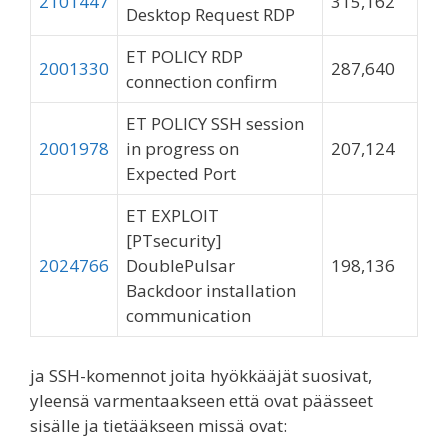
2101447
315,162
Desktop Request RDP
ET POLICY RDP
2001330
287,640
connection confirm
ET POLICY SSH session
2001978
in progress on
207,124
Expected Port
ET EXPLOIT
[PTsecurity]
2024766
DoublePulsar
198,136
Backdoor installation
communication
ja SSH-komennot joita hyökkääjät suosivat,
yleensä varmentaakseen että ovat päässeet
sisälle ja tietääkseen missä ovat: