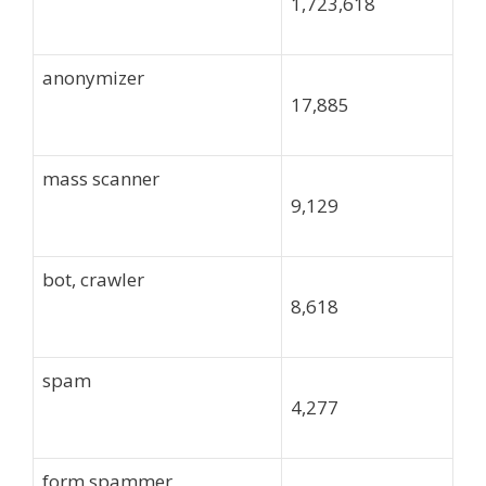
1,723,618
anonymizer
17,885
mass scanner
9,129
bot, crawler
8,618
spam
4,277
form spammer