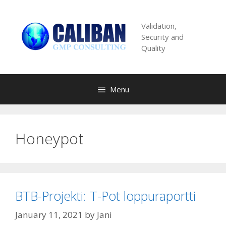
Skip
to
Validation,
content
Security and
Quality
Menu
Honeypot
BTB-Projekti: T-Pot loppuraportti
January 11, 2021
by
Jani