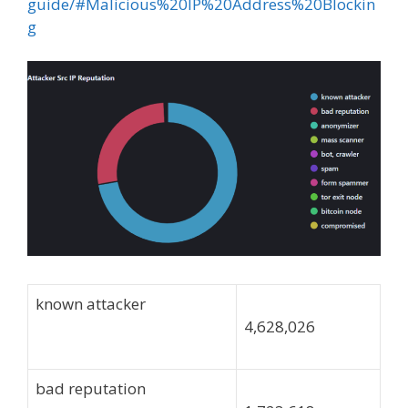
guide/#Malicious%20IP%20Address%20Blockin
g
known attacker
4,628,026
bad reputation