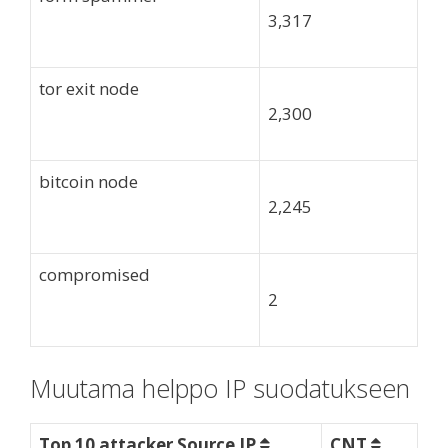
3,317
tor exit node
2,300
bitcoin node
2,245
compromised
2
Muutama helppo IP suodatukseen
Top 10 attacker Source IP
CNT