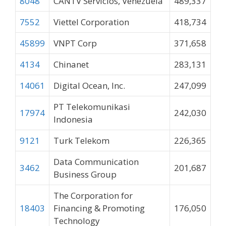
8048
CANTV Servicios, Venezuela
489,337
7552
Viettel Corporation
418,734
45899
VNPT Corp
371,658
4134
Chinanet
283,131
14061
Digital Ocean, Inc.
247,099
PT Telekomunikasi
17974
242,030
Indonesia
9121
Turk Telekom
226,365
Data Communication
3462
201,687
Business Group
The Corporation for
18403
Financing & Promoting
176,050
Technology