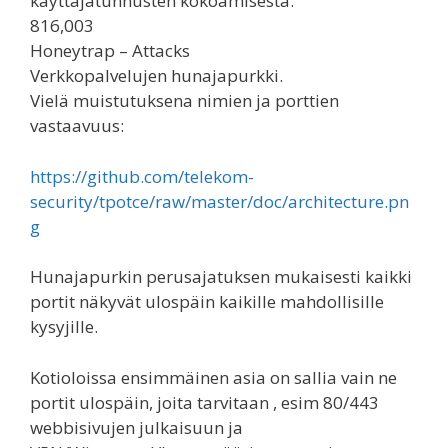
käyttäjätunnusten kokoamisesta.
816,003
Honeytrap – Attacks
Verkkopalvelujen hunajapurkki.
Vielä muistutuksena nimien ja porttien
vastaavuus:
https://github.com/telekom-
security/tpotce/raw/master/doc/architecture.pn
g
Hunajapurkin perusajatuksen mukaisesti kaikki
portit näkyvät ulospäin kaikille mahdollisille
kysyjille.
Kotioloissa ensimmäinen asia on sallia vain ne
portit ulospäin, joita tarvitaan , esim 80/443
webbisivujen julkaisuun ja