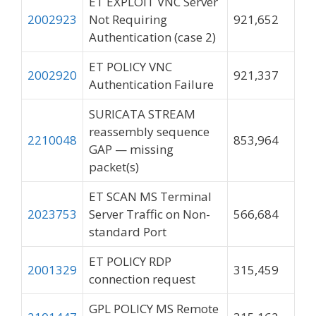
ET EXPLOIT VNC Server
2002923
Not Requiring
921,652
Authentication (case 2)
ET POLICY VNC
2002920
921,337
Authentication Failure
SURICATA STREAM
reassembly sequence
2210048
853,964
GAP — missing
packet(s)
ET SCAN MS Terminal
2023753
Server Traffic on Non-
566,684
standard Port
ET POLICY RDP
2001329
315,459
connection request
GPL POLICY MS Remote