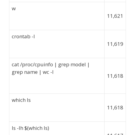
w
11,621
crontab -l
11,619
cat /proc/cpuinfo | grep model |
grep name | wc -l
11,618
which ls
11,618
ls -lh $(which ls)