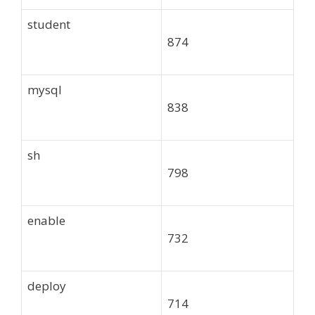
student
874
mysql
838
sh
798
enable
732
deploy
714