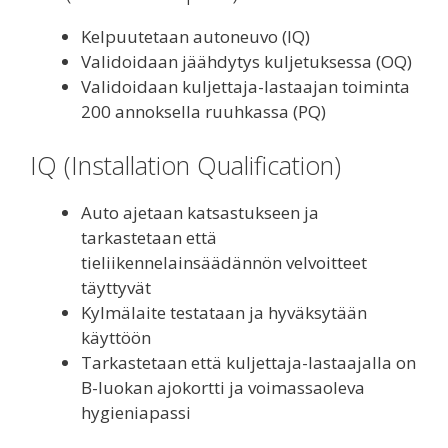
Kelpuutetaan autoneuvo (IQ)
Validoidaan jäähdytys kuljetuksessa (OQ)
Validoidaan kuljettaja-lastaajan toiminta
200 annoksella ruuhkassa (PQ)
IQ (Installation Qualification)
Auto ajetaan katsastukseen ja
tarkastetaan että
tieliikennelainsäädännön velvoitteet
täyttyvät
Kylmälaite testataan ja hyväksytään
käyttöön
Tarkastetaan että kuljettaja-lastaajalla on
B-luokan ajokortti ja voimassaoleva
hygieniapassi