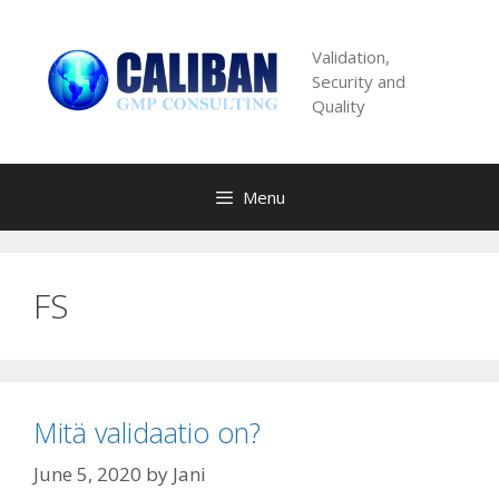
Skip
to
Validation,
content
Security and
Quality
Menu
FS
Mitä validaatio on?
June 5, 2020
by
Jani