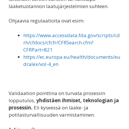
lääketuotannon laatujärjestelmien suhteen.
Ohjaavia regulaatioita ovat esim:
https://www.accessdata.fda.gov/scripts/cd
rh/cfdocs/cfcfr/CFRSearch.cfm?
CFRPart=821
https://ec.europa.eu/health/documents/eu
dralex/vol-4_en
Validaation pointtina on turvata prosessin
lopputulos,
yhdistäen ihmiset, teknologian ja
prosessin.
Eli kyseessä on lääke- ja
potilasturvallisuuden varmistaminen.