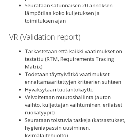
Seurataan satunnaisen 20 annoksen
lämpötilaa koko kuljetuksen ja
toimituksen ajan
VR (Validation report)
Tarkastetaan että kaikki vaatimukset on
testattu (RTM, Requirements Tracing
Matrix)
Todetaan täyttyivätkö vaatimukset
ennaltamääritettyjen kriteerien suhteen
Hyväksytään tuotantokäyttö
Velvoitetaan muutoshallinta (auton
vaihto, kuljettajan vaihtuminen, erilaiset
ruokatyypit)
Seurataan toistuvia taskeja (katsastukset,
hygieniapassin uusiminen,
kylmälaitehuolto)