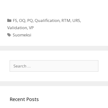
Categories
FS
,
OQ
,
PQ
,
Qualification
,
RTM
,
URS
,
Validation
,
VP
Tags
Suomeksi
Search
for:
Recent Posts