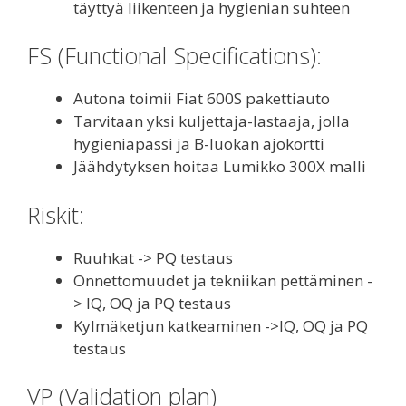
täyttyä liikenteen ja hygienian suhteen
FS (Functional Specifications):
Autona toimii Fiat 600S pakettiauto
Tarvitaan yksi kuljettaja-lastaaja, jolla
hygieniapassi ja B-luokan ajokortti
Jäähdytyksen hoitaa Lumikko 300X malli
Riskit:
Ruuhkat -> PQ testaus
Onnettomuudet ja tekniikan pettäminen -
> IQ, OQ ja PQ testaus
Kylmäketjun katkeaminen ->IQ, OQ ja PQ
testaus
VP (Validation plan)