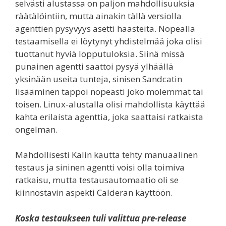
selvästi alustassa on paljon mahdollisuuksia
räätälöintiin, mutta ainakin tällä versiolla
agenttien pysyvyys asetti haasteita. Nopealla
testaamisella ei löytynyt yhdistelmää joka olisi
tuottanut hyviä lopputuloksia. Siinä missä
punainen agentti saattoi pysyä ylhäällä
yksinään useita tunteja, sinisen Sandcatin
lisääminen tappoi nopeasti joko molemmat tai
toisen. Linux-alustalla olisi mahdollista käyttää
kahta erilaista agenttia, joka saattaisi ratkaista
ongelman.
Mahdollisesti Kalin kautta tehty manuaalinen
testaus ja sininen agentti voisi olla toimiva
ratkaisu, mutta testausautomaatio oli se
kiinnostavin aspekti Calderan käyttöön.
Koska testaukseen tuli valittua pre-release