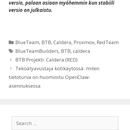
versio, palaan asiaan myöhemmin kun stabiili
versio on julkaistu.
Categories
BlueTeam
,
BTB
,
Caldera
,
Proxmox
,
RedTeam
Tags
BlueTeamBuilders
,
BTB
,
caldera
BTB Projekti: Caldera (RED)
Tekoälyavustaja kotikäytössä: miten
tietoturva on huomioitu OpenClaw-
asennuksessa
Search
for: