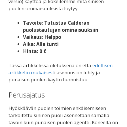
versio) käyttöä ja kokeilemme mitä sinisen
puolen ominaisuuksista löytyy.
Tavoite: Tutustua Calderan
puolustautujan ominaisuuksiin
Vaikeus: Helppo
Aika: Alle tunti
Hinta: 0 €
Tässä artikkelissa oletuksena on että
edellisen
artikkelin mukaisest
i asennus on tehty ja
punaisen puolen käyttö luonnistuu.
Perusajatus
Hyökkäävän puolen toimien ehkäisemiseen
tarkoitettu sininen puoli asennetaan samalla
tavoin kuin punaisen puolen agentti. Koneella on