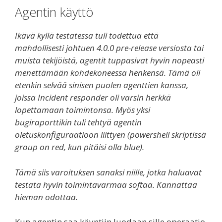
Agentin käyttö
Ikävä kyllä testatessa tuli todettua että
mahdollisesti johtuen 4.0.0 pre-release versiosta tai
muista tekijöistä, agentit tuppasivat hyvin nopeasti
menettämään kohdekoneessa henkensä. Tämä oli
etenkin selvää sinisen puolen agenttien kanssa,
joissa Incident responder oli varsin herkkä
lopettamaan toimintonsa. Myös yksi
bugiraporttikin tuli tehtyä agentin
oletuskonfiguraatioon liittyen (powershell skriptissä
group on red, kun pitäisi olla blue).
Tämä siis varoituksen sanaksi niille, jotka haluavat
testata hyvin toimintavarmaa softaa. Kannattaa
hieman odottaa.
Kun agentin saa käyntiin luodaan sille operaatio