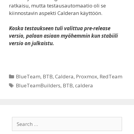
ratkaisu, mutta testausautomaatio oli se
kiinnostavin aspekti Calderan käyttöön.
Koska testaukseen tuli valittua pre-release
versio, palaan asiaan myöhemmin kun stabiili
versio on julkaistu.
Categories
BlueTeam
,
BTB
,
Caldera
,
Proxmox
,
RedTeam
Tags
BlueTeamBuilders
,
BTB
,
caldera
Search
for: