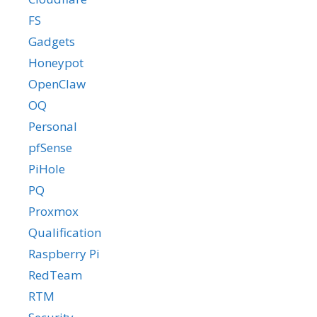
FS
Gadgets
Honeypot
OpenClaw
OQ
Personal
pfSense
PiHole
PQ
Proxmox
Qualification
Raspberry Pi
RedTeam
RTM