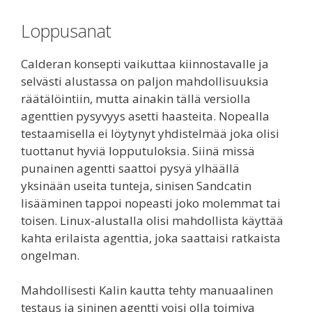
Loppusanat
Calderan konsepti vaikuttaa kiinnostavalle ja
selvästi alustassa on paljon mahdollisuuksia
räätälöintiin, mutta ainakin tällä versiolla
agenttien pysyvyys asetti haasteita. Nopealla
testaamisella ei löytynyt yhdistelmää joka olisi
tuottanut hyviä lopputuloksia. Siinä missä
punainen agentti saattoi pysyä ylhäällä
yksinään useita tunteja, sinisen Sandcatin
lisääminen tappoi nopeasti joko molemmat tai
toisen. Linux-alustalla olisi mahdollista käyttää
kahta erilaista agenttia, joka saattaisi ratkaista
ongelman.
Mahdollisesti Kalin kautta tehty manuaalinen
testaus ja sininen agentti voisi olla toimiva