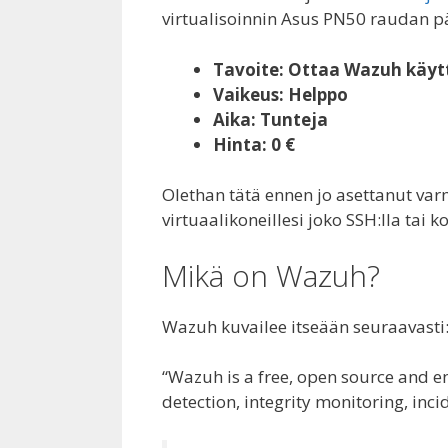
virtualisoinnin Asus PN50 raudan p
Tavoite: Ottaa Wazuh käyt
Vaikeus: Helppo
Aika: Tunteja
Hinta: 0 €
Olethan tätä ennen jo asettanut va
virtuaalikoneillesi joko SSH:lla tai ko
Mikä on Wazuh?
Wazuh kuvailee itseään seuraavasti
“Wazuh is a free, open source and en
detection, integrity monitoring, inc