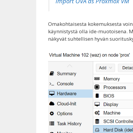
Import OVA as Proxmox VM
Omakohtaisesta kokemuksesta voin 
käynnistystä olla ide-muotoisena. M
näkyvät suhtellisen hyvän suoritusk