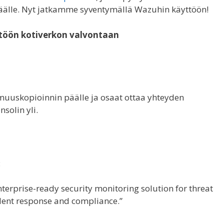
äälle. Nyt jatkamme syventymällä Wazuhin käyttöön!
töön kotiverkon valvontaan
rmuuskopioinnin päälle ja osaat ottaa yhteyden
nsolin yli.
:
terprise-ready security monitoring solution for threat
ident response and compliance.”