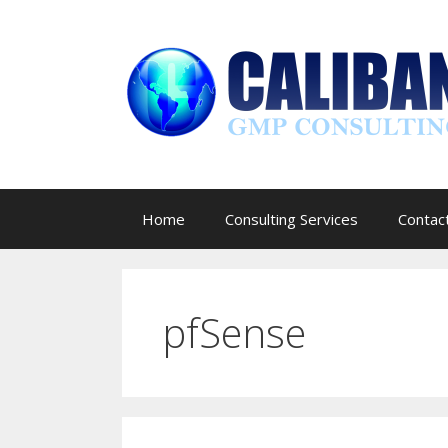
Skip
to
content
Home
Consulting Services
Contac
pfSense