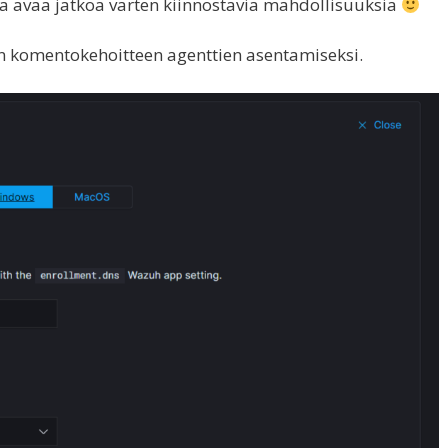
oka avaa jatkoa varten kiinnostavia mahdollisuuksia
n komentokehoitteen agenttien asentamiseksi.