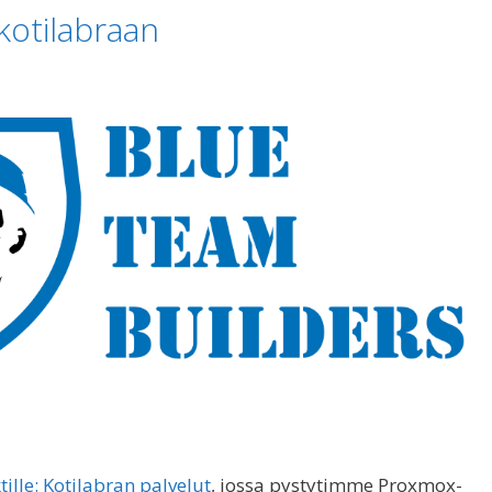
kotilabraan
ille: Kotilabran palvelut
, jossa pystytimme Proxmox-