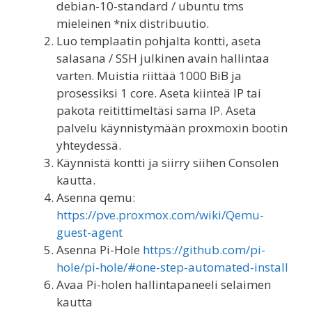
debian-10-standard / ubuntu tms
mieleinen *nix distribuutio.
Luo templaatin pohjalta kontti, aseta
salasana / SSH julkinen avain hallintaa
varten. Muistia riittää 1000 BiB ja
prosessiksi 1 core. Aseta kiinteä IP tai
pakota reitittimeltäsi sama IP. Aseta
palvelu käynnistymään proxmoxin bootin
yhteydessä.
Käynnistä kontti ja siirry siihen Consolen
kautta.
Asenna qemu:
https://pve.proxmox.com/wiki/Qemu-
guest-agent
Asenna Pi-Hole
https://github.com/pi-
hole/pi-hole/#one-step-automated-install
Avaa Pi-holen hallintapaneeli selaimen
kautta