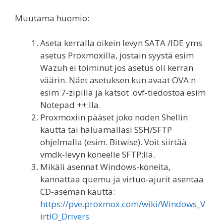
Muutama huomio:
Aseta kerralla oikein levyn SATA /IDE yms
asetus Proxmoxilla, jostain syystä esim
Wazuh ei toiminut jos asetus oli kerran
väärin. Näet asetuksen kun avaat OVA:n
esim 7-zipillä ja katsot .ovf-tiedostoa esim
Notepad ++:lla.
Proxmoxiin pääset joko noden Shellin
kautta tai haluamallasi SSH/SFTP
ohjelmalla (esim. Bitwise). Voit siirtää
vmdk-levyn koneelle SFTP:llä.
Mikäli asennat Windows-koneita,
kannattaa quemu ja virtuo-ajurit asentaa
CD-aseman kautta:
https://pve.proxmox.com/wiki/Windows_V
irtIO_Drivers