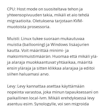
CPU: Host mode on suositeltava tehon ja
yhteensopivuuden takia, mikäli et aio tehdä
migraatioita. Oletuksena tarjotaan KVM-
muotoista prosessoria.
Muisti: Linux tukee suoraan mukautuvaa
muistia (ballooning) ja Windows lisäajurien
kautta. Voit määrittää minimi- ja
maksimimuistimäärän. Huomaa että mikäli ylä-
ja alaraja muokkaantuvat yhtäaikaa, määritä
ensin yläraja ja sitten klikkaa alarajaa ja editoi
siihen haluamasi arvo.
Levy: Levy kannattaa asettaa käyttämään
nopeinta varastoa, joka minun tapauksessani on
paikallinen local-lvm. Mikäli erehdyksessä levy
asentuu esim. Synologylle, voi sen migroida