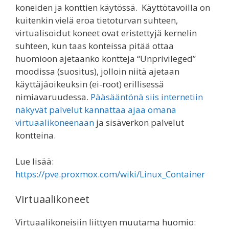
koneiden ja konttien käytössä. Käyttötavoilla on
kuitenkin vielä eroa tietoturvan suhteen,
virtualisoidut koneet ovat eristettyjä kernelin
suhteen, kun taas konteissa pitää ottaa
huomioon ajetaanko kontteja “Unprivileged”
moodissa (suositus), jolloin niitä ajetaan
käyttäjäoikeuksin (ei-root) erillisessä
nimiavaruudessa.
Pääsääntönä siis internetiin
näkyvät palvelut kannattaa ajaa omana
virtuaalikoneenaan
ja sisäverkon palvelut
kontteina.
Lue lisää:
https://pve.proxmox.com/wiki/Linux_Container
Virtuaalikoneet
Virtuaalikoneisiin liittyen muutama huomio: