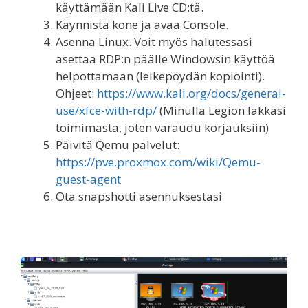
käyttämään Kali Live CD:tä.
Käynnistä kone ja avaa Console.
Asenna Linux. Voit myös halutessasi
asettaa RDP:n päälle Windowsin käyttöä
helpottamaan (leikepöydän kopiointi).
Ohjeet:
https://www.kali.org/docs/general-
use/xfce-with-rdp/
(Minulla Legion lakkasi
toimimasta, joten varaudu korjauksiin)
Päivitä Qemu palvelut:
https://pve.proxmox.com/wiki/Qemu-
guest-agent
Ota snapshotti asennuksestasi