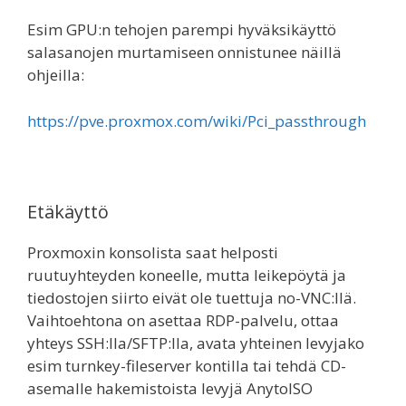
Esim GPU:n tehojen parempi hyväksikäyttö
salasanojen murtamiseen onnistunee näillä
ohjeilla:
https://pve.proxmox.com/wiki/Pci_passthrough
Etäkäyttö
Proxmoxin konsolista saat helposti
ruutuyhteyden koneelle, mutta leikepöytä ja
tiedostojen siirto eivät ole tuettuja no-VNC:llä.
Vaihtoehtona on asettaa RDP-palvelu, ottaa
yhteys SSH:lla/SFTP:lla, avata yhteinen levyjako
esim turnkey-fileserver kontilla tai tehdä CD-
asemalle hakemistoista levyjä AnytoISO