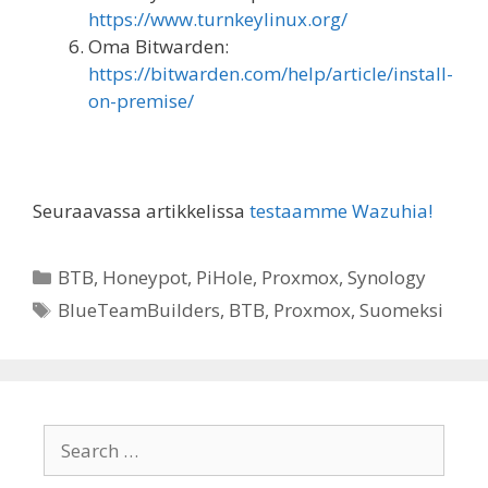
https://www.turnkeylinux.org/
Oma Bitwarden:
https://bitwarden.com/help/article/install-
on-premise/
Seuraavassa artikkelissa
testaamme Wazuhia!
Categories
BTB
,
Honeypot
,
PiHole
,
Proxmox
,
Synology
Tags
BlueTeamBuilders
,
BTB
,
Proxmox
,
Suomeksi
Search
for: