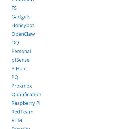
FS
Gadgets
Honeypot
OpenClaw
OQ
Personal
pfSense
PiHole
PQ
Proxmox
Qualification
Raspberry Pi
RedTeam
RTM
Security