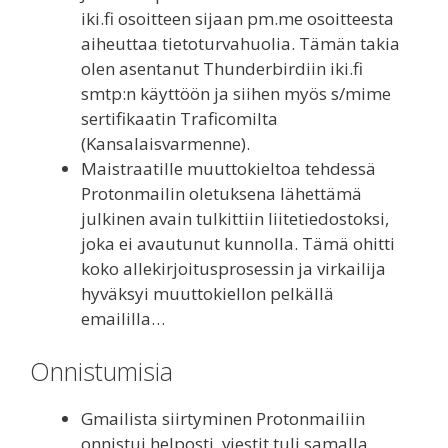
iki.fi osoitteen sijaan pm.me osoitteesta
aiheuttaa tietoturvahuolia. Tämän takia
olen asentanut Thunderbirdiin iki.fi
smtp:n käyttöön ja siihen myös s/mime
sertifikaatin Traficomilta
(Kansalaisvarmenne).
Maistraatille muuttokieltoa tehdessä
Protonmailin oletuksena lähettämä
julkinen avain tulkittiin liitetiedostoksi,
joka ei avautunut kunnolla. Tämä ohitti
koko allekirjoitusprosessin ja virkailija
hyväksyi muuttokiellon pelkällä
emaililla…
Onnistumisia
Gmailista siirtyminen Protonmailiin
onnistui helposti, viestit tuli samalla