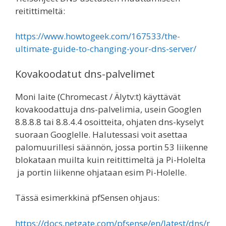
reitittimeltä:
https://www.howtogeek.com/167533/the-
ultimate-guide-to-changing-your-dns-server/
Kovakoodatut dns-palvelimet
Moni laite (Chromecast / Älytv:t) käyttävät
kovakoodattuja dns-palvelimia, usein Googlen
8.8.8.8 tai 8.8.4.4 osoitteita, ohjaten dns-kyselyt
suoraan Googlelle. Halutessasi voit asettaa
palomuurillesi säännön, jossa portin 53 liikenne
blokataan muilta kuin reitittimeltä ja Pi-Holelta
ja portin liikenne ohjataan esim Pi-Holelle.
Tässä esimerkkinä pfSensen ohjaus:
https://docs.netgate.com/pfsense/en/latest/dns/r