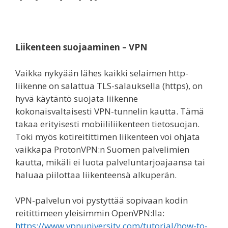
Liikenteen suojaaminen – VPN
Vaikka nykyään lähes kaikki selaimen http-
liikenne on salattua TLS-salauksella (https), on
hyvä käytäntö suojata liikenne
kokonaisvaltaisesti VPN-tunnelin kautta. Tämä
takaa erityisesti mobiililiikenteen tietosuojan.
Toki myös kotireitittimen liikenteen voi ohjata
vaikkapa ProtonVPN:n Suomen palvelimien
kautta, mikäli ei luota palveluntarjoajaansa tai
haluaa piilottaa liikenteensä alkuperän.
VPN-palvelun voi pystyttää sopivaan kodin
reitittimeen yleisimmin OpenVPN:lla:
https://www.vpnuniversity.com/tutorial/how-to-