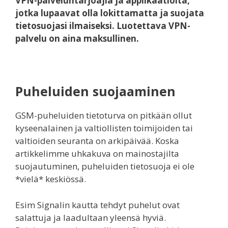
VPN-palveluntarjoajia ja applikaatioita,
jotka lupaavat olla lokittamatta ja suojata
tietosuojasi ilmaiseksi. Luotettava VPN-
palvelu on aina maksullinen.
Puheluiden suojaaminen
GSM-puheluiden tietoturva on pitkään ollut
kyseenalainen ja valtiollisten toimijoiden tai
valtioiden seuranta on arkipäivää. Koska
artikkelimme uhkakuva on mainostajilta
suojautuminen, puheluiden tietosuoja ei ole
*vielä* keskiössä.
Esim Signalin kautta tehdyt puhelut ovat
salattuja ja laadultaan yleensä hyviä.