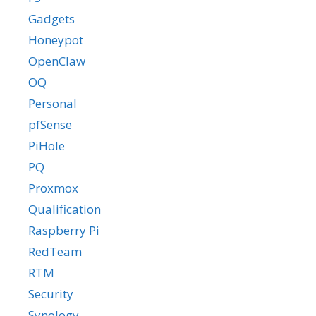
Gadgets
Honeypot
OpenClaw
OQ
Personal
pfSense
PiHole
PQ
Proxmox
Qualification
Raspberry Pi
RedTeam
RTM
Security
Synology