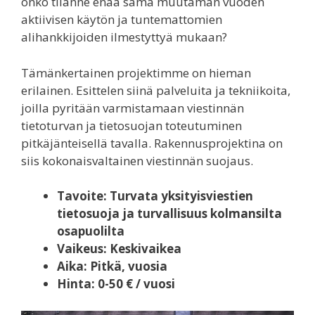
onko tilanne enää sama muutaman vuoden
aktiivisen käytön ja tuntemattomien
alihankkijoiden ilmestyttyä mukaan?
Tämänkertainen projektimme on hieman
erilainen. Esittelen siinä palveluita ja tekniikoita,
joilla pyritään varmistamaan viestinnän
tietoturvan ja tietosuojan toteutuminen
pitkäjänteisellä tavalla. Rakennusprojektina on
siis kokonaisvaltainen viestinnän suojaus.
Tavoite: Turvata yksityisviestien
tietosuoja ja turvallisuus kolmansilta
osapuolilta
Vaikeus: Keskivaikea
Aika: Pitkä, vuosia
Hinta: 0-50 € / vuosi