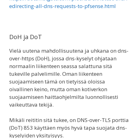
edirecting-all-dns-requests-to-pfsense.html
DoH ja DoT
Vielä uutena mahdollisuutena ja uhkana on dns-
over-https (DoH), jossa dns-kyselyt ohjataan
normaalin liikenteen seassa salattuna sitä
tukeville palvelimille. Oman liikenteen
suojaamiseen tämä on tietyissä oloissa
oivallinen keino, mutta oman kotiverkon
suojaamiseen haittaohjelmilta luonnollisesti
vaikeuttava tekijä.
Mikäli reititin sitä tukee, on DNS-over-TLS porttia
(DoT) 853 käyttäen myös hyvä tapa suojata dns-
kyselyiden yksityisyys.