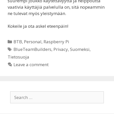
suurempi joukko käytettävyyttä ja helppoutta
vaativia käyttäjiä palvelulla on, sitä nopeammin
ne tulevat myös yleistymään.
Kokeile ja ota askel eteenpäin!
Categories
BTB
,
Personal
,
Raspberry Pi
Tags
BlueTeamBuilders
,
Privacy
,
Suomeksi
,
Tietosuoja
Leave a comment
Search
for: