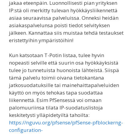
jakaa eteenpäin. Luonnollisesti pian yrityksen
IP:stä oli merkitty tulevan hyökkäysliikennettä
asiaa seuraavissa palveluissa. Onneksi heidän
asiakaspalvelunsa poisti tiedot selvityksen
jälkeen. Kannattaa siis muistaa tehdä testaukset
eristettyihin ympäristöihin!
Kun katsotaan T-Potin listaa, tulee hyvin
nopeasti selville että suurin osa hyökkäyksistä
tulee jo tunnetuista huonoista lähteistä. Siispä
tämä palvelu toimii oivana tietokantana
jatkosuodatuksille tai mainehaittapalveluiden
käyttö on myös tehokas tapa suodattaa
liikennettä. Esim PfSensessä voi omaan
palomuuriinsa tilata IP-suodatuslistoja
keskitetysti ylläpidetyiltä tahoilta:
https://nguvu.org/pfsense/pfSense-pfblockerng-
configuration-