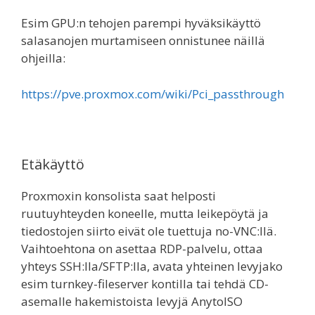
Esim GPU:n tehojen parempi hyväksikäyttö
salasanojen murtamiseen onnistunee näillä
ohjeilla:
https://pve.proxmox.com/wiki/Pci_passthrough
Etäkäyttö
Proxmoxin konsolista saat helposti
ruutuyhteyden koneelle, mutta leikepöytä ja
tiedostojen siirto eivät ole tuettuja no-VNC:llä.
Vaihtoehtona on asettaa RDP-palvelu, ottaa
yhteys SSH:lla/SFTP:lla, avata yhteinen levyjako
esim turnkey-fileserver kontilla tai tehdä CD-
asemalle hakemistoista levyjä AnytoISO