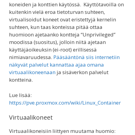
koneiden ja konttien käytössä. Käyttötavoilla on
kuitenkin vielä eroa tietoturvan suhteen,
virtualisoidut koneet ovat eristettyjä kernelin
suhteen, kun taas konteissa pitää ottaa
huomioon ajetaanko kontteja “Unprivileged”
moodissa (suositus), jolloin niitä ajetaan
käyttäjäoikeuksin (ei-root) erillisessä
nimiavaruudessa.
Pääsääntönä siis internetiin
näkyvät palvelut kannattaa ajaa omana
virtuaalikoneenaan
ja sisäverkon palvelut
kontteina.
Lue lisää:
https://pve.proxmox.com/wiki/Linux_Container
Virtuaalikoneet
Virtuaalikoneisiin liittyen muutama huomio: