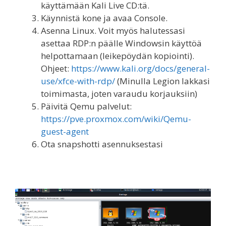
käyttämään Kali Live CD:tä.
Käynnistä kone ja avaa Console.
Asenna Linux. Voit myös halutessasi
asettaa RDP:n päälle Windowsin käyttöä
helpottamaan (leikepöydän kopiointi).
Ohjeet:
https://www.kali.org/docs/general-
use/xfce-with-rdp/
(Minulla Legion lakkasi
toimimasta, joten varaudu korjauksiin)
Päivitä Qemu palvelut:
https://pve.proxmox.com/wiki/Qemu-
guest-agent
Ota snapshotti asennuksestasi