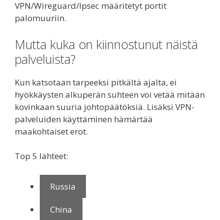
VPN/Wireguard/Ipsec määritetyt portit
palomuuriin.
Mutta kuka on kiinnostunut näistä
palveluista?
Kun katsotaan tarpeeksi pitkältä ajalta, ei
hyökkäysten alkuperän suhteen voi vetää mitään
kovinkaan suuria johtopäätöksiä. Lisäksi VPN-
palveluiden käyttäminen hämärtää
maakohtaiset erot.
Top 5 lähteet:
Russia
China