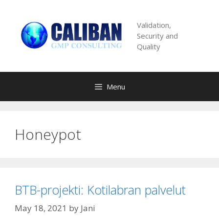
Skip
to
Validation,
content
Security and
Quality
Menu
Honeypot
BTB-projekti: Kotilabran palvelut
May 18, 2021
by
Jani