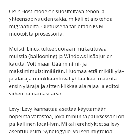
CPU: Host mode on suositeltava tehon ja
yhteensopivuuden takia, mikäli et aio tehdä
migraatioita. Oletuksena tarjotaan KVM-
muotoista prosessoria.
Muisti: Linux tukee suoraan mukautuvaa
muistia (ballooning) ja Windows lisäajurien
kautta. Voit määrittää minimi- ja
maksimimuistimäärän. Huomaa että mikäli ylä-
ja alaraja muokkaantuvat yhtäaikaa, määritä
ensin yläraja ja sitten klikkaa alarajaa ja editoi
siihen haluamasi arvo.
Levy: Levy kannattaa asettaa käyttämään
nopeinta varastoa, joka minun tapauksessani on
paikallinen local-lvm. Mikäli erehdyksessä levy
asentuu esim. Synologylle, voi sen migroida