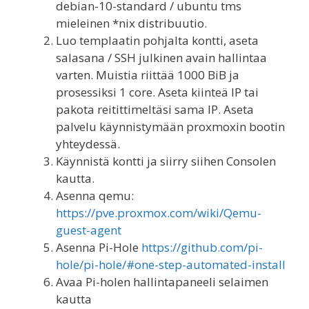
debian-10-standard / ubuntu tms
mieleinen *nix distribuutio.
Luo templaatin pohjalta kontti, aseta
salasana / SSH julkinen avain hallintaa
varten. Muistia riittää 1000 BiB ja
prosessiksi 1 core. Aseta kiinteä IP tai
pakota reitittimeltäsi sama IP. Aseta
palvelu käynnistymään proxmoxin bootin
yhteydessä.
Käynnistä kontti ja siirry siihen Consolen
kautta.
Asenna qemu:
https://pve.proxmox.com/wiki/Qemu-
guest-agent
Asenna Pi-Hole
https://github.com/pi-
hole/pi-hole/#one-step-automated-install
Avaa Pi-holen hallintapaneeli selaimen
kautta