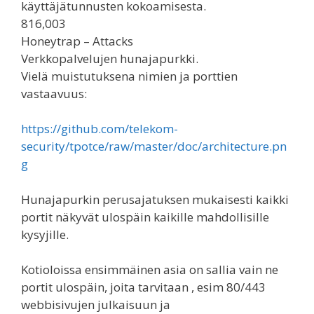
käyttäjätunnusten kokoamisesta.
816,003
Honeytrap – Attacks
Verkkopalvelujen hunajapurkki.
Vielä muistutuksena nimien ja porttien
vastaavuus:
https://github.com/telekom-
security/tpotce/raw/master/doc/architecture.pn
g
Hunajapurkin perusajatuksen mukaisesti kaikki
portit näkyvät ulospäin kaikille mahdollisille
kysyjille.
Kotioloissa ensimmäinen asia on sallia vain ne
portit ulospäin, joita tarvitaan , esim 80/443
webbisivujen julkaisuun ja