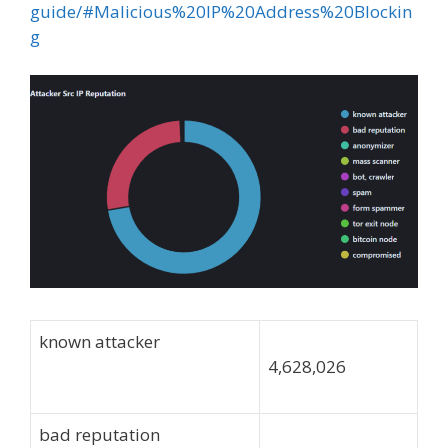
guide/#Malicious%20IP%20Address%20Blockin
g
known attacker
4,628,026
bad reputation