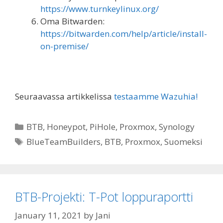
https://www.turnkeylinux.org/
Oma Bitwarden:
https://bitwarden.com/help/article/install-
on-premise/
Seuraavassa artikkelissa
testaamme Wazuhia!
Categories
BTB
,
Honeypot
,
PiHole
,
Proxmox
,
Synology
Tags
BlueTeamBuilders
,
BTB
,
Proxmox
,
Suomeksi
BTB-Projekti: T-Pot loppuraportti
January 11, 2021
by
Jani