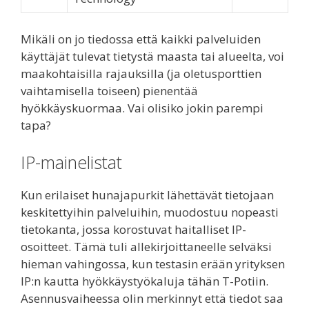
Mikäli on jo tiedossa että kaikki palveluiden
käyttäjät tulevat tietystä maasta tai alueelta, voi
maakohtaisilla rajauksilla (ja oletusporttien
vaihtamisella toiseen) pienentää
hyökkäyskuormaa. Vai olisiko jokin parempi
tapa?
IP-mainelistat
Kun erilaiset hunajapurkit lähettävät tietojaan
keskitettyihin palveluihin, muodostuu nopeasti
tietokanta, jossa korostuvat haitalliset IP-
osoitteet. Tämä tuli allekirjoittaneelle selväksi
hieman vahingossa, kun testasin erään yrityksen
IP:n kautta hyökkäystyökaluja tähän T-Potiin.
Asennusvaiheessa olin merkinnyt että tiedot saa