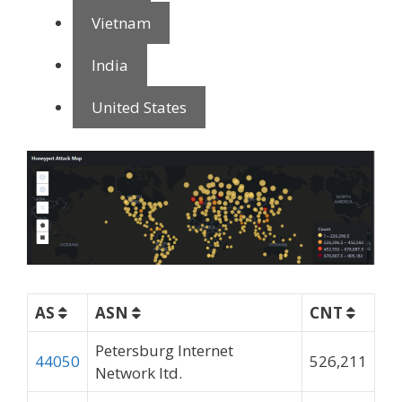
Vietnam
India
United States
AS
ASN
CNT
Petersburg Internet
44050
526,211
Network ltd.