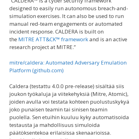
“CALDERA™ is a cyber security framework
designed to easily run autonomous breach-and-
simulation exercises. It can also be used to run
manual red-team engagements or automated
incident response. CALDERA is built on
the
MITRE ATT&CK™ framework
and is an active
research project at MITRE.”
mitre/caldera: Automated Adversary Emulation
Platform (github.com)
Caldera (testattu 4.0.0 pre-release) sisältää siis
joukon työkaluja ja viitekehyksiä (Mitre, Atomic),
joiden avulla voi testata kohteen puolustuskykyä
joko punaisen teamin tai sinisen teamin
puolella. Sen etuihin kuuluu kyky automatisoida
testausta ja mahdollisuus simuloida
päätöksentekoa erilaisissa skenaarioissa.