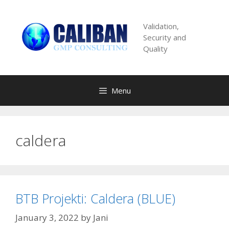
Skip
to
Validation,
content
Security and
Quality
Menu
caldera
BTB Projekti: Caldera (BLUE)
January 3, 2022
by
Jani