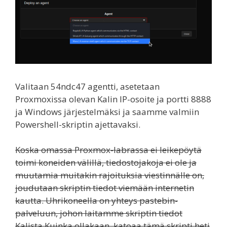
Valitaan 54ndc47 agentti, asetetaan
Proxmoxissa olevan Kalin IP-osoite ja portti 8888
ja Windows järjestelmäksi ja saamme valmiin
Powershell-skriptin ajettavaksi.
Koska omassa Proxmox-labrassa ei leikepöytä
toimi koneiden välillä, tiedostojakoja ei ole ja
muutamia muitakin rajoituksia viestinnälle on,
joudutaan skriptin tiedot viemään internetin
kautta. Uhrikoneella on yhteys pastebin-
palveluun, johon laitamme skriptin tiedot
Kalista.Kuinka ollakaan, katoaa tämä skripti heti