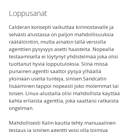
Loppusanat
Calderan konsepti vaikuttaa kiinnostavalle ja
selvästi alustassa on paljon mahdollisuuksia
räätälöintiin, mutta ainakin tällä versiolla
agenttien pysyvyys asetti haasteita. Nopealla
testaamisella ei löytynyt yhdistelmää joka olisi
tuottanut hyviä lopputuloksia. Siinä missä
punainen agentti saattoi pysyä ylhäällä
yksinään useita tunteja, sinisen Sandcatin
lisääminen tappoi nopeasti joko molemmat tai
toisen. Linux-alustalla olisi mahdollista käyttää
kahta erilaista agenttia, joka saattaisi ratkaista
ongelman.
Mahdollisesti Kalin kautta tehty manuaalinen
testaus ja sininen agentti voisi olla toimiva