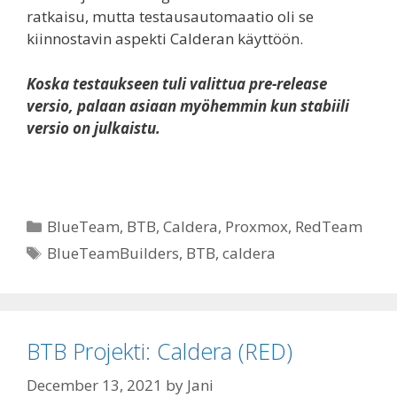
ratkaisu, mutta testausautomaatio oli se
kiinnostavin aspekti Calderan käyttöön.
Koska testaukseen tuli valittua pre-release
versio, palaan asiaan myöhemmin kun stabiili
versio on julkaistu.
Categories
BlueTeam
,
BTB
,
Caldera
,
Proxmox
,
RedTeam
Tags
BlueTeamBuilders
,
BTB
,
caldera
BTB Projekti: Caldera (RED)
December 13, 2021
by
Jani