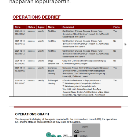
näppärän loppuraportin.