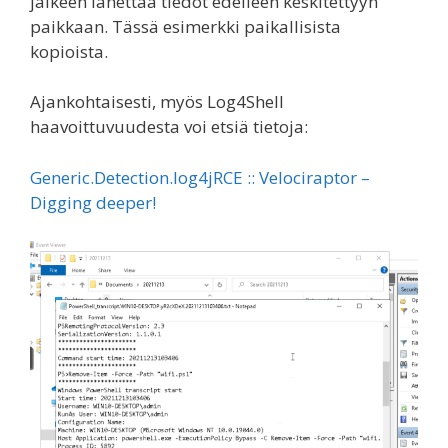
jälkeen lähettää tiedot edelleen keskitettyyn
paikkaan. Tässä esimerkki paikallisista
kopioista.
Ajankohtaisesti, myös Log4Shell
haavoittuvuudesta voi etsiä tietoja:
Generic.Detection.log4jRCE :: Velociraptor –
Digging deeper!