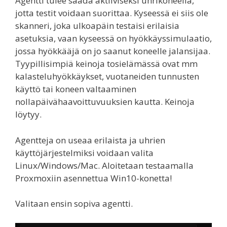
Agentti tulee saada aktiiviseksi uhrikoneella,
jotta testit voidaan suorittaa. Kyseessä ei siis ole
skanneri, joka ulkoapäin testaisi erilaisia
asetuksia, vaan kyseessä on hyökkäyssimulaatio,
jossa hyökkääjä on jo saanut koneelle jalansijaa.
Tyypillisimpiä keinoja tosielämässä ovat mm
kalasteluhyökkäykset, vuotaneiden tunnusten
käyttö tai koneen valtaaminen
nollapäivähaavoittuvuuksien kautta. Keinoja
löytyy.
Agentteja on useaa erilaista ja uhrien
käyttöjärjestelmiksi voidaan valita
Linux/Windows/Mac. Aloitetaan testaamalla
Proxmoxiin asennettua Win10-konetta!
Valitaan ensin sopiva agentti.