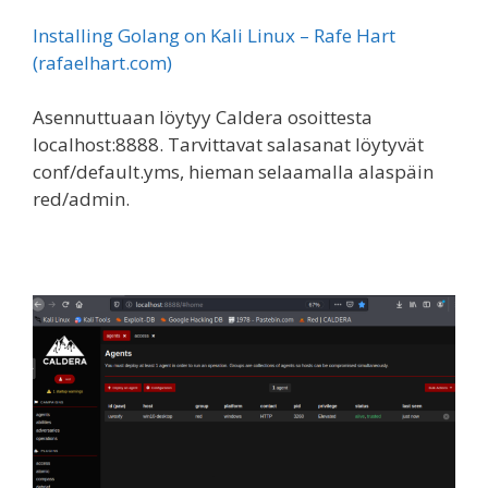
Installing Golang on Kali Linux – Rafe Hart
(rafaelhart.com)
Asennuttuaan löytyy Caldera osoittesta
localhost:8888. Tarvittavat salasanat löytyvät
conf/default.yms, hieman selaamalla alaspäin
red/admin.