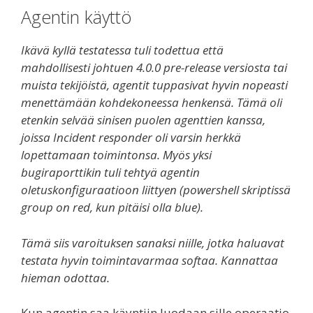
Agentin käyttö
Ikävä kyllä testatessa tuli todettua että
mahdollisesti johtuen 4.0.0 pre-release versiosta tai
muista tekijöistä, agentit tuppasivat hyvin nopeasti
menettämään kohdekoneessa henkensä. Tämä oli
etenkin selvää sinisen puolen agenttien kanssa,
joissa Incident responder oli varsin herkkä
lopettamaan toimintonsa. Myös yksi
bugiraporttikin tuli tehtyä agentin
oletuskonfiguraatioon liittyen (powershell skriptissä
group on red, kun pitäisi olla blue).
Tämä siis varoituksen sanaksi niille, jotka haluavat
testata hyvin toimintavarmaa softaa. Kannattaa
hieman odottaa.
Kun agentin saa käyntiin luodaan sille operaatio