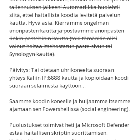
tallennuksen jälkeen! Automatiikka huolehtii
siitä, ettei haitallista koodia levitetä palvelun
kautta. Hyvä asia. Kierrämme ongelman
anonpasten kautta ja postaamme anonpasten
linkin pastebinin kautta (toki tämänkin olisi
voinut hoitaa itsehostatun paste-sivun tai
Synologyn kautta).
Päivitys: Tai otetaan uhrikoneelta suoraan
yhteys Kaliin IP:8888 kautta ja kopioidaan koodi
suoraan selaimesta käyttöön…
Saamme koodin koneelle ja huijaamme itsemme
ajamaan sen Powershellissä (social engineering).
Puolustukset toimivat heti ja Microsoft Defender
estää haitallisen skriptin suorittamisen.