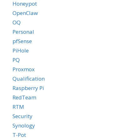
Honeypot
OpenClaw
OQ
Personal
pfSense
PiHole
PQ
Proxmox
Qualification
Raspberry Pi
RedTeam
RTM
Security
Synology
T-Pot