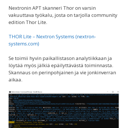
Nextronin APT skanneri Thor on varsin
vakuuttava työkalu, josta on tarjolla community
edition Thor Lite.
THOR Lite – Nextron Systems (nextron-
systems.com)
Se toimii hyvin paikallistason analytiikkaan ja
löytää myös jälkiä epäilyttävästä toiminnasta.
Skannaus on perinpohjainen ja vie jonkinverran
aikaa.