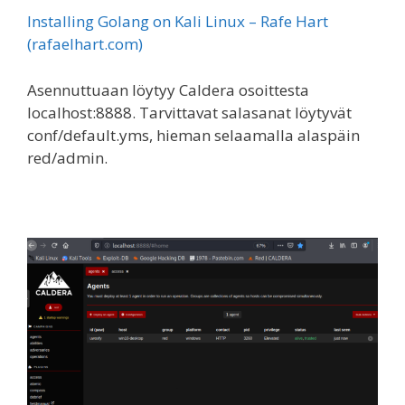
Installing Golang on Kali Linux – Rafe Hart
(rafaelhart.com)
Asennuttuaan löytyy Caldera osoittesta
localhost:8888. Tarvittavat salasanat löytyvät
conf/default.yms, hieman selaamalla alaspäin
red/admin.