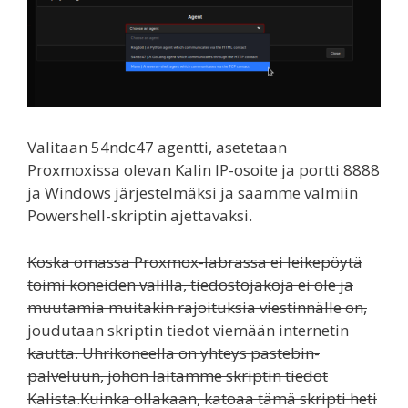
Valitaan 54ndc47 agentti, asetetaan
Proxmoxissa olevan Kalin IP-osoite ja portti 8888
ja Windows järjestelmäksi ja saamme valmiin
Powershell-skriptin ajettavaksi.
Koska omassa Proxmox-labrassa ei leikepöytä
toimi koneiden välillä, tiedostojakoja ei ole ja
muutamia muitakin rajoituksia viestinnälle on,
joudutaan skriptin tiedot viemään internetin
kautta. Uhrikoneella on yhteys pastebin-
palveluun, johon laitamme skriptin tiedot
Kalista.Kuinka ollakaan, katoaa tämä skripti heti