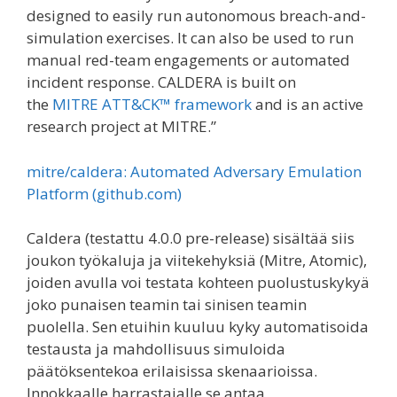
designed to easily run autonomous breach-and-
simulation exercises. It can also be used to run
manual red-team engagements or automated
incident response. CALDERA is built on
the
MITRE ATT&CK™ framework
and is an active
research project at MITRE.”
mitre/caldera: Automated Adversary Emulation
Platform (github.com)
Caldera (testattu 4.0.0 pre-release) sisältää siis
joukon työkaluja ja viitekehyksiä (Mitre, Atomic),
joiden avulla voi testata kohteen puolustuskykyä
joko punaisen teamin tai sinisen teamin
puolella. Sen etuihin kuuluu kyky automatisoida
testausta ja mahdollisuus simuloida
päätöksentekoa erilaisissa skenaarioissa.
Innokkaalle harrastajalle se antaa