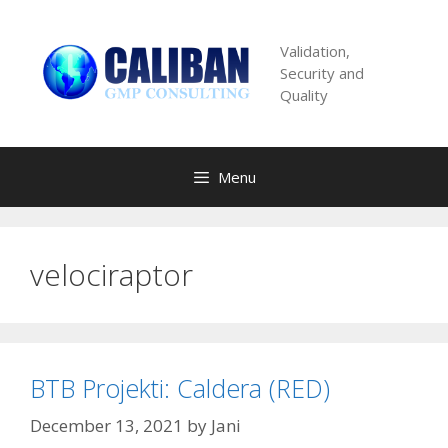
Skip
to
Validation,
content
Security and
Quality
Menu
velociraptor
BTB Projekti: Caldera (RED)
December 13, 2021
by
Jani