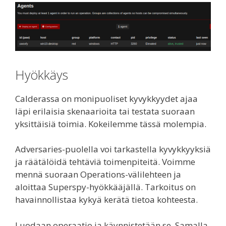
Hyökkäys
Calderassa on monipuoliset kyvykkyydet ajaa
läpi erilaisia skenaarioita tai testata suoraan
yksittäisiä toimia. Kokeilemme tässä molempia.
Adversaries-puolella voi tarkastella kyvykkyyksiä
ja räätälöidä tehtäviä toimenpiteitä. Voimme
mennä suoraan Operations-välilehteen ja
aloittaa Superspy-hyökkääjällä. Tarkoitus on
havainnollistaa kykyä kerätä tietoa kohteesta.
Luodaan operaatio ja käynnistetään se. Samalla