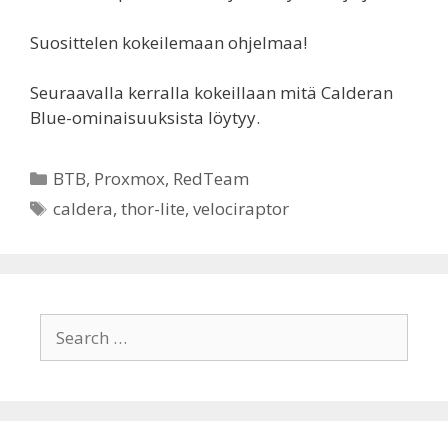
Suosittelen kokeilemaan ohjelmaa!
Seuraavalla kerralla kokeillaan mitä Calderan
Blue-ominaisuuksista löytyy.
Categories
BTB
,
Proxmox
,
RedTeam
Tags
caldera
,
thor-lite
,
velociraptor
Search
for: