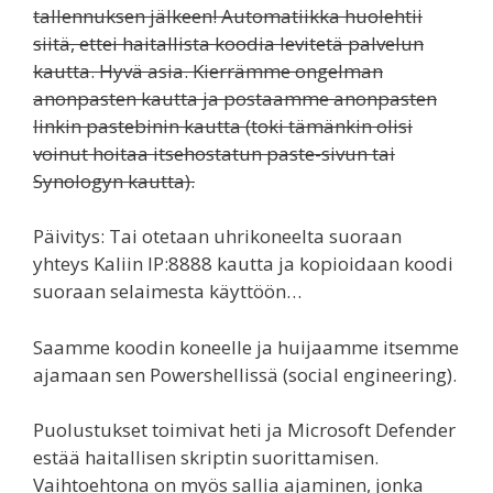
tallennuksen jälkeen! Automatiikka huolehtii
siitä, ettei haitallista koodia levitetä palvelun
kautta. Hyvä asia. Kierrämme ongelman
anonpasten kautta ja postaamme anonpasten
linkin pastebinin kautta (toki tämänkin olisi
voinut hoitaa itsehostatun paste-sivun tai
Synologyn kautta).
Päivitys: Tai otetaan uhrikoneelta suoraan
yhteys Kaliin IP:8888 kautta ja kopioidaan koodi
suoraan selaimesta käyttöön…
Saamme koodin koneelle ja huijaamme itsemme
ajamaan sen Powershellissä (social engineering).
Puolustukset toimivat heti ja Microsoft Defender
estää haitallisen skriptin suorittamisen.
Vaihtoehtona on myös sallia ajaminen, jonka